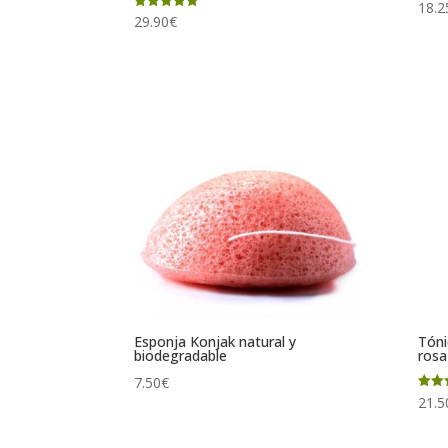
Valor
18.2
con
Valorado
29.90
€
5.00
con
de 5
4.86
de 5
Esponja Konjak natural y
Tóni
biodegradable
ros
7.50
€
Valor
21.5
con
5.00
de 5