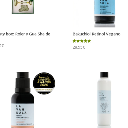
ty box: Roler y Gua Sha de
Bakuchiol Retinol Vegano
0
€
Valorado
28.55
€
con
5.00
de 5