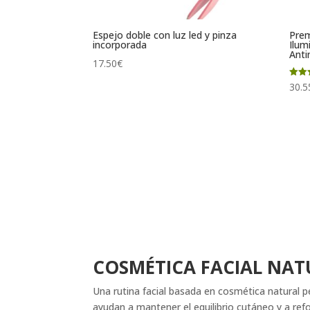
Espejo doble con luz led y pinza
Prem
incorporada
Ilum
Ant
17.50
€
Valor
30.5
con
4.67
de 5
COSMÉTICA FACIAL NATU
Una rutina facial basada en cosmética natural p
ayudan a mantener el equilibrio cutáneo y a refor