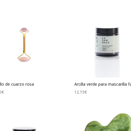
de 5
llo de cuarzo rosa
Arcilla verde para mascarilla fa
0
€
12.15
€