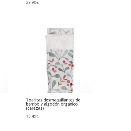
Valorado
29.90
€
con
4.88
de 5
Toallitas desmaquillantes de
bambö y algodón orgánico
(cerezas)
18.45
€