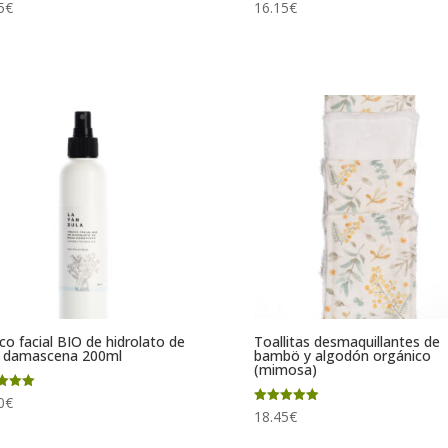
ado
Valorado
5
€
16.15
€
con
5.00
de 5
co facial BIO de hidrolato de
Toallitas desmaquillantes de
a damascena 200ml
bambö y algodón orgánico
(mimosa)
ado
0
€
Valorado
18.45
€
con
5.00