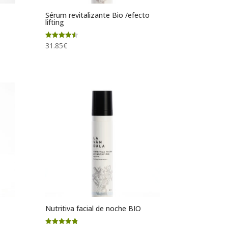
Sérum revitalizante Bio /efecto
lifting
Valorado
31.85
€
con
4.50
de 5
Nutritiva facial de noche BIO