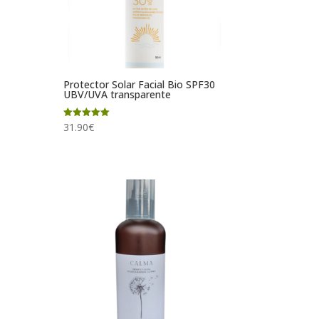
Protector Solar Facial Bio SPF30
UBV/UVA transparente
Valorado
31.90
€
con
5.00
de 5