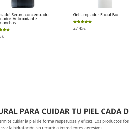
iado! Sérum concentrado
Gel Limpiador Facial Bio
inador-Antioxidante-
imanchas
Valorado
27.45
€
con
5.00
ado
5
€
de 5
RAL PARA CUIDAR TU PIEL CADA D
ermite cuidar la piel de forma respetuosa y eficaz. Los productos f
zar la hidratación sin recurrir a ingredientes agresivos.