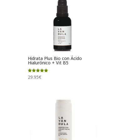
Hidrata Plus Bio con Ácido
Hialurónico + Vit B5
Valorado
29.95
€
con
5.00
de 5