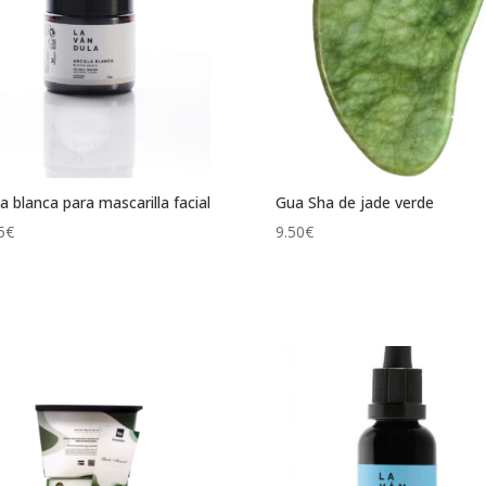
lla blanca para mascarilla facial
Gua Sha de jade verde
5
€
9.50
€