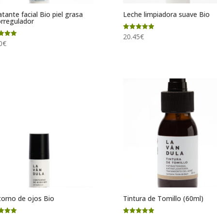
atante facial Bio piel grasa
Leche limpiadora suave Bio
rregulador
Valorado
20.45
€
con
ado
0
€
5.00
de 5
orno de ojos Bio
Tintura de Tomillo (60ml)