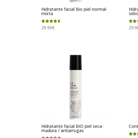
Hidratante facial Bio piel normal-
Hidr
mixta
sebo
Valorado
Valor
29.90
€
29.9
con
con
4.50
5.00
de 5
de 5
Hidratante facial BIO piel seca-
Cont
madura / antiarrugas